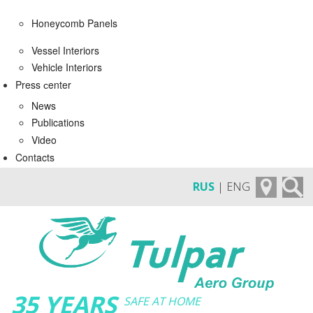
Honeycomb Panels
Vessel Interiors
Vehicle Interiors
Press сenter
News
Publications
Video
Contacts
RUS
| ENG
35 YEARS
SAFE AT HOME